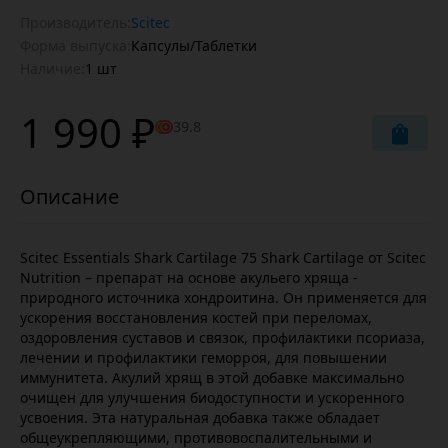
Производитель:
Scitec
Форма выпуска:
Капсулы/Таблетки
Наличие:
1 шт
1 990 ₽
39.8
Scitec Essentials Shark Cartilage 75 Shark Cartilage от Scitec
Nutrition – препарат на основе акульего хряща -
природного источника хондроитина. Он применяется для
ускорения восстановления костей при переломах,
оздоровления суставов и связок, профилактики псориаза,
лечении и профилактики геморроя, для повышении
иммунитета. Акулий хрящ в этой добавке максимально
очищен для улучшения биодоступности и ускоренного
усвоения. Эта натуральная добавка также обладает
общеукрепляющими, противовоспалительными и