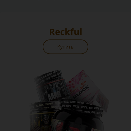
Reckful
Купить