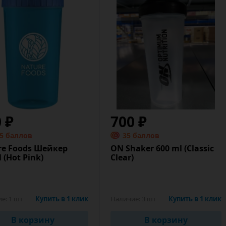
0 ₽
700 ₽
.5 баллов
35 баллов
re Foods Шейкер
ON Shaker 600 ml (Classic
 (Hot Pink)
Clear)
ие:
1 шт
Купить в 1 клик
Наличие:
3 шт
Купить в 1 клик
В корзину
В корзину