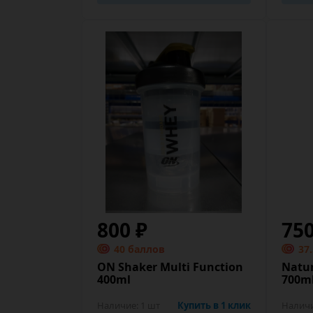
800 ₽
75
40 баллов
37
ON Shaker Multi Function
Natu
400ml
700ml
Наличие:
1 шт
Купить в 1 клик
Налич