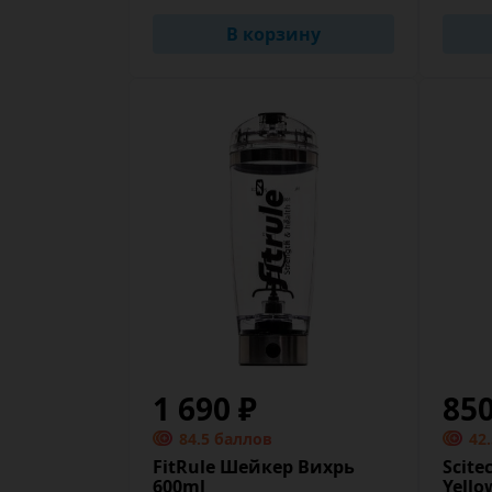
В корзину
1 690 ₽
85
84.5 баллов
42
FitRule Шейкер Вихрь
Scite
600ml
Yello