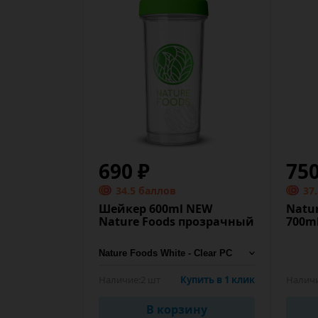
690 ₽
75
34.5 баллов
37
Шейкер 600ml NEW
Natu
Nature Foods прозрачный
700ml
Наличие:
2 шт
Купить в 1 клик
Налич
В корзину