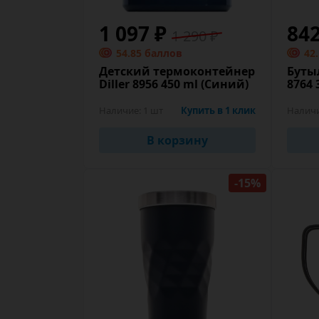
1 097 ₽
84
1 290 ₽
54.85 баллов
42
Детский термоконтейнер
Бутыл
Diller 8956 450 ml (Синий)
8764 
Наличие:
1 шт
Купить в 1 клик
Налич
В корзину
-15%