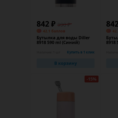
842 ₽
84
990 ₽
42.1 баллов
42
Бутылка для воды Diller
Бутыл
8918 590 ml (Синий)
8918 
Наличие:
1 шт
Купить в 1 клик
Налич
В корзину
-15%