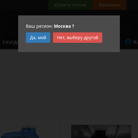
Купить оптом
Вакансии
Ваш регион:
Москва
?
Да, мой
Нет, выберу другой
К
СКИДКИ
АКЦИИ