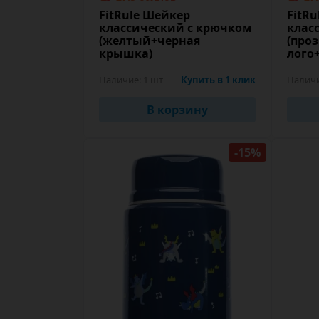
FitRule Шейкер
FitR
классический с крючком
клас
(желтый+черная
(про
крышка)
лого
Наличие:
1 шт
Купить в 1 клик
Налич
В корзину
-15%