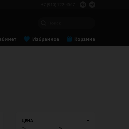
+7 (910) 722-4567
абинет
Избранное
Корзина
ЦЕНА
От
До